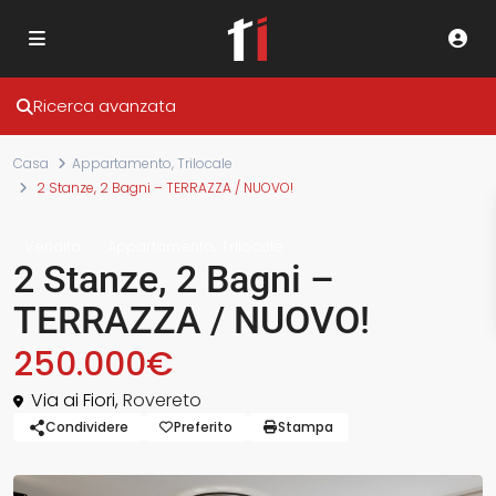
Ricerca avanzata
Casa
Appartamento
,
Trilocale
2 Stanze, 2 Bagni – TERRAZZA / NUOVO!
,
Vendita
Appartamento
Trilocale
2 Stanze, 2 Bagni –
TERRAZZA / NUOVO!
250.000€
Via ai Fiori,
Rovereto
Condividere
Preferito
Stampa