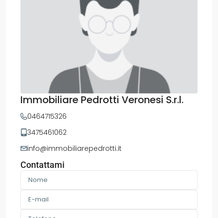
Immobiliare Pedrotti Veronesi S.r.l.
0464715326
3475461062
info@immobiliarepedrotti.it
Contattami