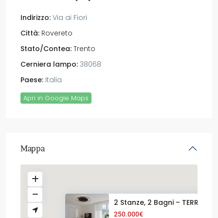
Indirizzo:
Via ai Fiori
Città:
Rovereto
Stato/Contea:
Trento
Cerniera lampo:
38068
Paese:
Italia
Apri in Google Maps
Mappa
2 Stanze, 2 Bagni – TERRAZZA /
250.000€