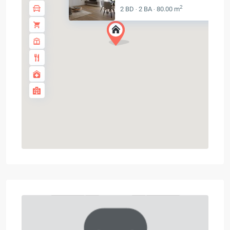
2
2 BD
2 BA
80.00 m
·
·