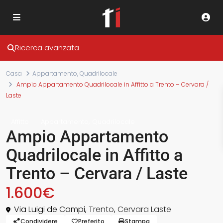
Ricerca avanzata
Casa
Appartamento
,
Quadrilocale
Ampio Appartamento Quadrilocale in Affitto a Trento – Cervara /
Laste
,
Affitto
Appartamento
Quadrilocale
Ampio Appartamento
Quadrilocale in Affitto a
Trento – Cervara / Laste
1.600€
Via Luigi de Campi,
Trento
,
Cervara Laste
Condividere
Preferito
Stampa