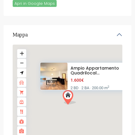
Apri in Google Maps
Mappa
Ampio Appartamento
Quadrilocal...
1.600€
2
2 BD
2 BA
200.00 m
·
·