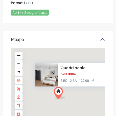
Paese:
Italia
Apri in Google Maps
Mappa
Quadrilocale
590.000€
2
3 BD
2 BA
127.00 m
·
·