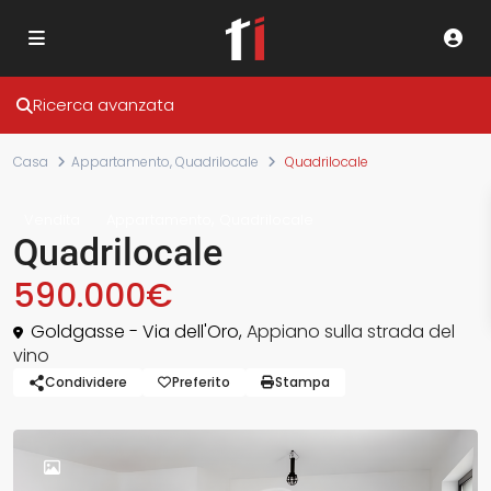
Ricerca avanzata
Casa
Appartamento
,
Quadrilocale
Quadrilocale
,
Vendita
Appartamento
Quadrilocale
Quadrilocale
590.000€
Goldgasse - Via dell'Oro,
Appiano sulla strada del
vino
Condividere
Preferito
Stampa