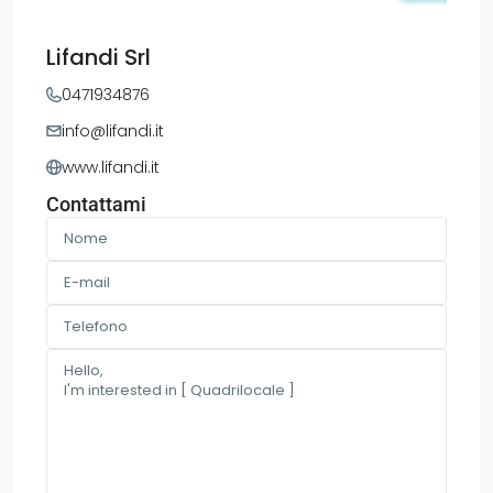
Lifandi Srl
0471934876
info@lifandi.it
www.lifandi.it
Contattami