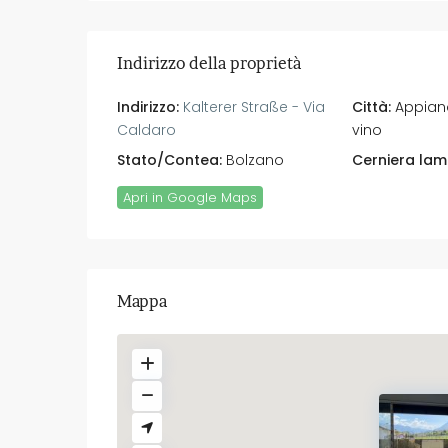
Indirizzo della proprietà
Indirizzo:
Kalterer Straße - Via
Città:
Appiano
Caldaro
vino
Stato/Contea:
Bolzano
Cerniera lam
Apri in Google Maps
Mappa