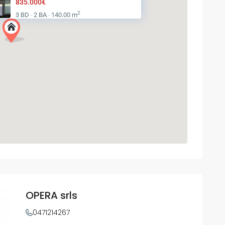
835.000€
2
3 BD
2 BA
140.00 m
·
·
OPERA srls
0471214267