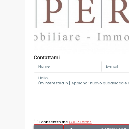
Contattami
I consent to the
GDPR Terms