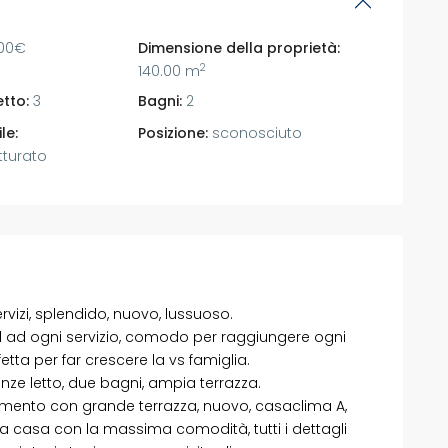
00€
Dimensione della proprietà:
2
140.00 m
tto:
3
Bagni:
2
le:
Posizione:
sconosciuto
tturato
vizi, splendido, nuovo, lussuoso.
ed ad ogni servizio, comodo per raggiungere ogni
etta per far crescere la vs famiglia.
anze letto, due bagni, ampia terrazza.
tamento con grande terrazza, nuovo, casaclima A,
 la casa con la massima comodità, tutti i dettagli