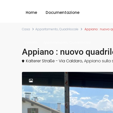
Home
Documentazione
Casa
Appartamento
,
Quadrilocale
Appiano : nuovo qu
,
Vendita
Appartamento
Quadrilocale
Appiano : nuovo quadril
Kalterer Straße - Via Caldaro,
Appiano sulla 