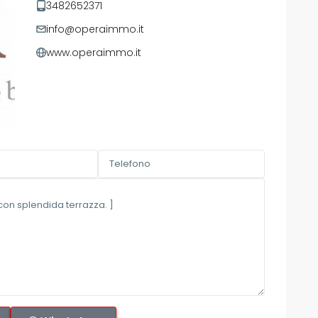
3482652371
info@operaimmo.it
www.operaimmo.it