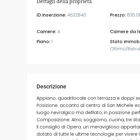
Dettagli della proprietà
ID inserzione:
4632840
Prezzo:
835.0
Camere:
4
Camere da le
Piano:
1
Stato immobi
Ottimo/Ristru
Descrizione
Appiano: quadrilocale con terrazza e doppi ser
Posizione: accanto al centro di San Michele 
luogo nevralgico ma defilato, in posizione perf
Composizione: Atrio, soggiorno, cucina, tre st
Il consiglio di Opera: un meraviglioso appar
dotato di tutte le ultime tecnologie per vivere