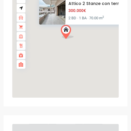
Attico 2 Stanze con terrazza /.
300.000€
2
2 BD
1 BA
70.00 m
·
·