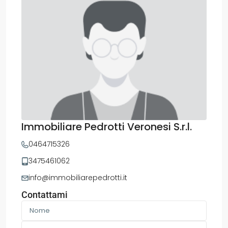
Immobiliare Pedrotti Veronesi S.r.l.
0464715326
3475461062
info@immobiliarepedrotti.it
Contattami