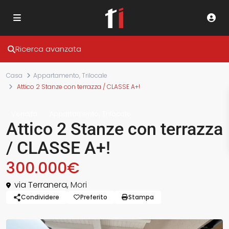
Ricerca avanzata
Casa
Appartamento
,
Trilocale
Attico 2 Stanze con terrazza / CLASSE A+!
,
Vendita
Appartamento
Trilocale
Attico 2 Stanze con terrazza
/ CLASSE A+!
300.000€
via Terranera,
Mori
Condividere
Preferito
Stampa