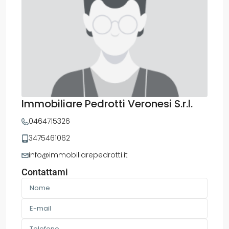
Immobiliare Pedrotti Veronesi S.r.l.
0464715326
3475461062
info@immobiliarepedrotti.it
Contattami