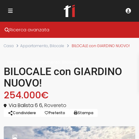
Ricerca avanzata
Casa
Appartamento
,
Bilocale
BILOCALE con GIARDINO NUOVO!
,
Vendita
Appartamento
Bilocale
BILOCALE con GIARDINO
NUOVO!
254.000€
Via Balista 6 6,
Rovereto
Condividere
Preferito
Stampa