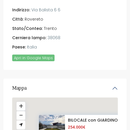
Indirizzo:
Via Balista 6 6
Città:
Rovereto
Stato/Contea:
Trento
Cerniera lampo:
38068
Paese:
Italia
Apri in Google Maps
Mappa
BILOCALE con GIARDINO NUO
254.000€