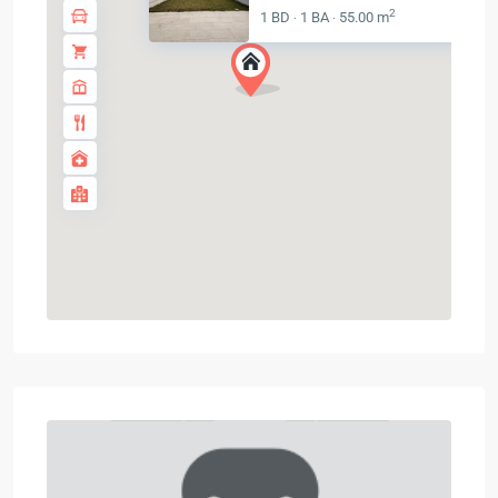
2
1 BD
1 BA
55.00 m
·
·