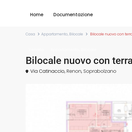
Home
Documentazione
Casa
Appartamento
,
Bilocale
Bilocale nuovo con ter
,
Vendita
Appartamento
Bilocale
Bilocale nuovo con ter
Via Catinaccio,
Renon
,
Soprabolzano