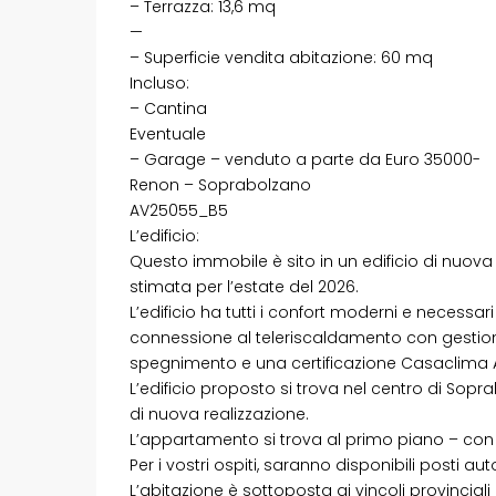
– Terrazza: 13,6 mq
—
– Superficie vendita abitazione: 60 mq
Incluso:
– Cantina
Eventuale
– Garage – venduto a parte da Euro 35000-
Renon – Soprabolzano
AV25055_B5
L’edificio:
Questo immobile è sito in un edificio di nuova 
stimata per l’estate del 2026.
L’edificio ha tutti i confort moderni e necess
connessione al teleriscaldamento con gesti
spegnimento e una certificazione Casaclima A
L’edificio proposto si trova nel centro di Sop
di nuova realizzazione.
L’appartamento si trova al primo piano – con
Per i vostri ospiti, saranno disponibili posti au
L’abitazione è sottoposta ai vincoli provincial