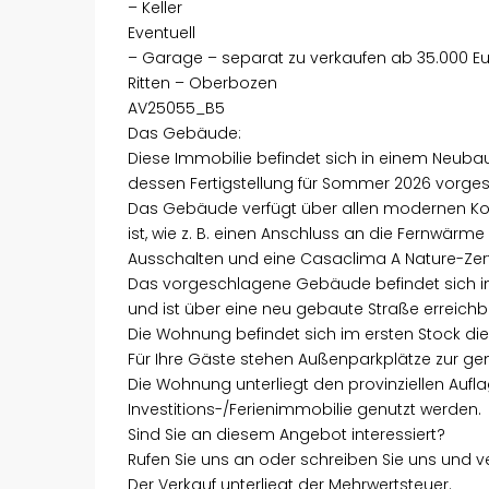
– Keller
Eventuell
– Garage – separat zu verkaufen ab 35.000 E
Ritten – Oberbozen
AV25055_B5
Das Gebäude:
Diese Immobilie befindet sich in einem Neub
dessen Fertigstellung für Sommer 2026 vorges
Das Gebäude verfügt über allen modernen Komf
ist, wie z. B. einen Anschluss an die Fernwär
Ausschalten und eine Casaclima A Nature-Zerti
Das vorgeschlagene Gebäude befindet sich i
und ist über eine neu gebaute Straße erreichb
Die Wohnung befindet sich im ersten Stock die
Für Ihre Gäste stehen Außenparkplätze zur g
Die Wohnung unterliegt den provinziellen Aufla
Investitions-/Ferienimmobilie genutzt werden.
Sind Sie an diesem Angebot interessiert?
Rufen Sie uns an oder schreiben Sie uns und v
Der Verkauf unterliegt der Mehrwertsteuer.