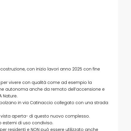
costruzione, con inizio lavori anno 2025 con fine
ari per vivere con qualità come ad esempio la
one autonoma anche da remoto dell’accensione e
 Nature.
rabolzano in via Catinaccio collegato con una strada
 vista aperta- di questo nuovo complesso.
to esterni di uso condiviso.
i per residenti e NON può essere utilizzato anche