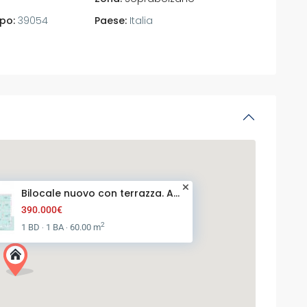
po:
39054
Paese:
Italia
Bilocale nuovo con terrazza. A...
390.000€
2
1 BD
1 BA
60.00 m
·
·