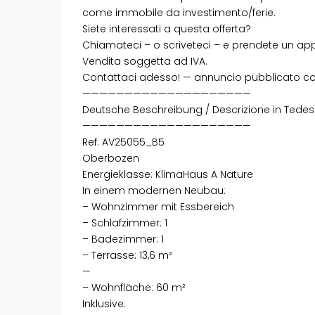
come immobile da investimento/ferie.
Siete interessati a questa offerta?
Chiamateci – o scriveteci – e prendete un app
Vendita soggetta ad IVA.
Contattaci adesso! — annuncio pubblicato co
————————————————————
Deutsche Beschreibung / Descrizione in Tede
————————————————————
Ref. AV25055_B5
Oberbozen
Energieklasse: KlimaHaus A Nature
In einem modernen Neubau:
– Wohnzimmer mit Essbereich
– Schlafzimmer: 1
– Badezimmer: 1
– Terrasse: 13,6 m²
—
– Wohnfläche: 60 m²
Inklusive: