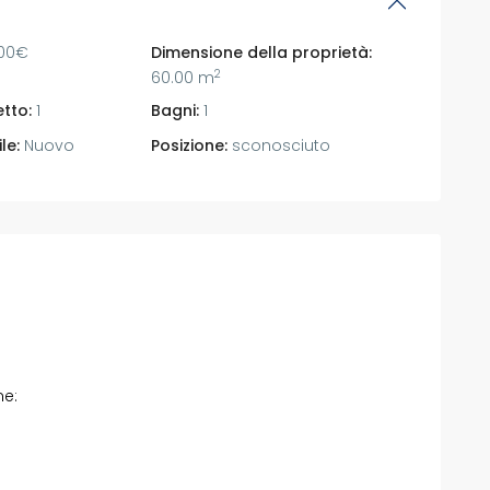
00€
Dimensione della proprietà:
2
60.00 m
tto:
1
Bagni:
1
le:
Nuovo
Posizione:
sconosciuto
ne: