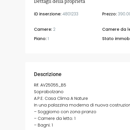
Dettagli della proprietà
ID inserzione:
4801233
Prezzo:
390.0
Camere:
2
Camere da le
Piano:
1
Stato immobi
Descrizione
Rif. AV25055_B5
Soprabolzano
A.P.E: Casa Clima A Nature
In una palazzina moderna di nuova costruzio
– Soggiorno con zona pranzo
– Camere da letto: 1
– Bagni: 1