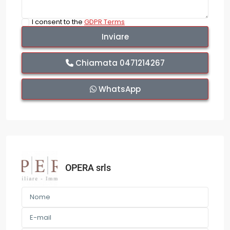
I consent to the
GDPR Terms
Chiamata
0471214267
WhatsApp
OPERA srls