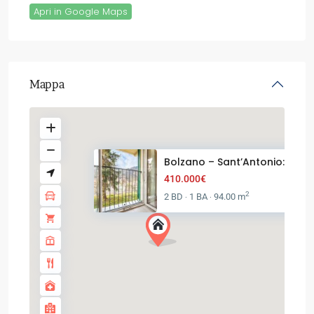
Apri in Google Maps
Mappa
Bolzano – Sant’Antonio: Triloc.
410.000€
2
2 BD
1 BA
94.00 m
·
·