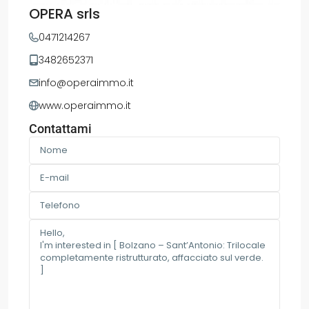
OPERA srls
0471214267
3482652371
info@operaimmo.it
www.operaimmo.it
Contattami