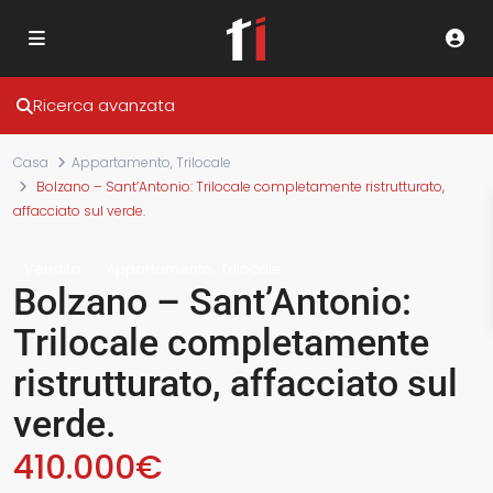
Ricerca avanzata
Casa
Appartamento
,
Trilocale
Bolzano – Sant’Antonio: Trilocale completamente ristrutturato,
affacciato sul verde.
,
Vendita
Appartamento
Trilocale
Bolzano – Sant’Antonio:
Trilocale completamente
ristrutturato, affacciato sul
verde.
410.000€