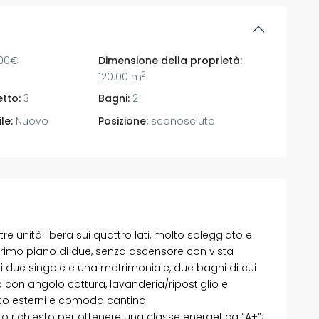
00€
Dimensione della proprietà:
2
120.00 m
tto:
3
Bagni:
2
le:
Nuovo
Posizione:
sconosciuto
 unità libera sui quattro lati, molto soleggiato e
 primo piano di due, senza ascensore con vista
ui due singole e una matrimoniale, due bagni di cui
 con angolo cottura, lavanderia/ripostiglio e
uto esterni e comoda cantina.
o richiesto per ottenere una classe energetica “A+”;