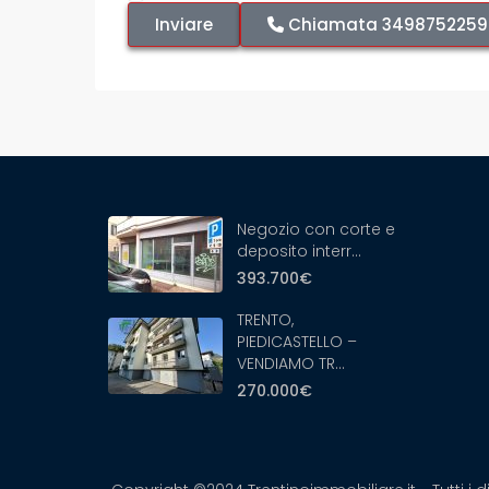
Chiamata
3498752259
Negozio con corte e
deposito interr...
393.700€
TRENTO,
PIEDICASTELLO –
VENDIAMO TR...
270.000€