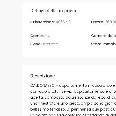
Dettagli della proprietà
ID inserzione:
4866773
Prezzo:
369.0
Camere:
4
Camere da le
Piano:
Interrato
Stato immobi
Descrizione
CALDONAZZO – appartamento in casa di sole tre
comodo a tutti i servizi. L’appartamento è al
aperta, composto da tre stanze da letto, di c
uno finestrato e uno cieco, ampia zona giorno
bellissimo terrazzo. Di pertinenza due posti a
La palazzina verrà costruita rispettando quant