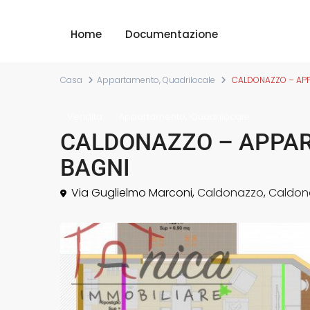
Home
Documentazione
Casa
Appartamento
,
Quadrilocale
CALDONAZZO – APP
,
Vendita
Appartamento
Quadrilocale
CALDONAZZO – APPAR
BAGNI
Via Guglielmo Marconi,
Caldonazzo
,
Caldon