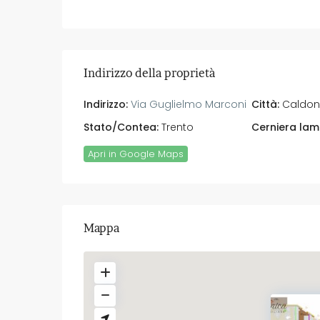
Indirizzo della proprietà
Indirizzo:
Via Guglielmo Marconi
Città:
Caldon
Stato/Contea:
Trento
Cerniera lam
Apri in Google Maps
Mappa