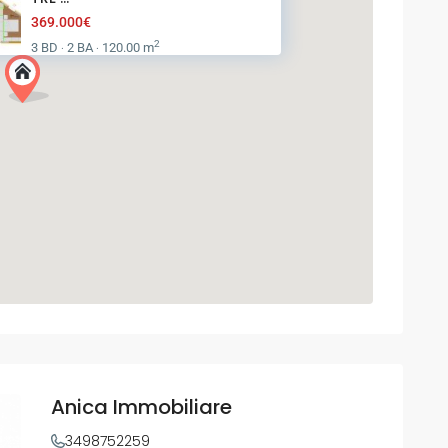
369.000€
2
3 BD
2 BA
120.00 m
·
·
Anica Immobiliare
3498752259