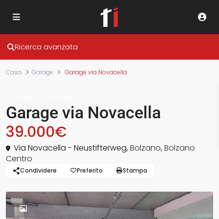
Ricerca avanzata
Casa
Garage
Garage via Novacella
Vendita
Garage
Garage via Novacella
39.000€
Via Novacella - Neustifterweg,
Bolzano
,
Bolzano
Centro
Condividere
Preferito
Stampa