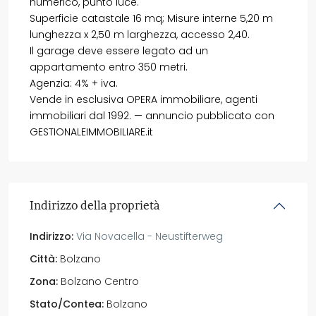
numerico, punto luce.
Superficie catastale 16 mq; Misure interne 5,20 m
lunghezza x 2,50 m larghezza, accesso 2,40.
Il garage deve essere legato ad un
appartamento entro 350 metri.
Agenzia: 4% + iva.
Vende in esclusiva OPERA immobiliare, agenti
immobiliari dal 1992. — annuncio pubblicato con
GESTIONALEIMMOBILIARE.it
Indirizzo della proprietà
Indirizzo:
Via Novacella - Neustifterweg
Città:
Bolzano
Zona:
Bolzano Centro
Stato/Contea:
Bolzano