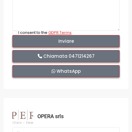
I consent to the
GDPR Terms
Chiamata
0471214267
WhatsApp
OPERA srls