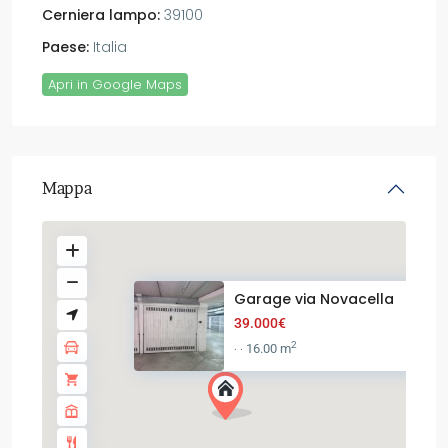
Cerniera lampo:
39100
Paese:
Italia
Apri in Google Maps
Mappa
Garage via Novacella
39.000€
2
16.00 m
·
·