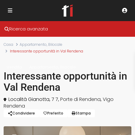
Ricerca avanzata
Casa
Appartamento
,
Bilocale
Interessante opportunità in Val Rendena
,
Vendita
Appartamento
Bilocale
Interessante opportunità in
Val Rendena
Località Gianotta, 7 7,
Porte di Rendena
,
Vigo
Rendena
Condividere
Preferito
Stampa