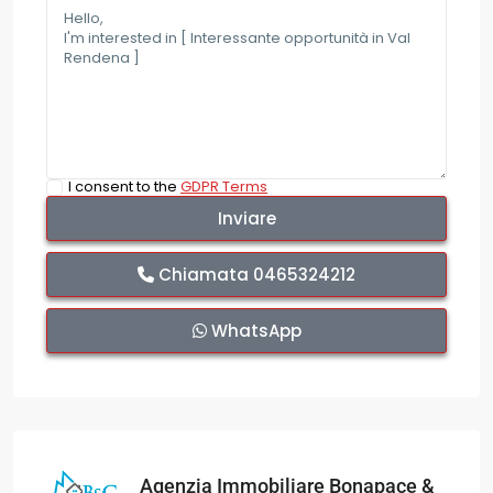
I consent to the
GDPR Terms
Chiamata
0465324212
WhatsApp
Agenzia Immobiliare Bonapace &