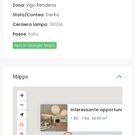
Zona:
Vigo Rendena
Stato/Contea:
Trento
Cerniera lampo:
38094
Paese:
Italia
Apri in Google Maps
Mappa
Interessante opportunità in Va
2
1 BD
1 BA
60.00 m
·
·