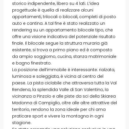
storico indipendente, libero su 4 lati. L’idea
progettuale è quella di realizzare alcuni
appartamenti, trilocali o bilocali, completi di posto
auto e cantina. A tal fine è stato realizzato un
rendering su un appartamento bilocale tipo, che
offre una visione indicativa del potenziale risultato
finale. Il bilocale segue la struttura muraria già
esistente, si trova a primo piano ed è composto
da ampio soggiorno, cucina, stanza matrimoniale
e bagno finestrato.
La posizione dell’immobile è interessante: rialzata,
luminosa e soleggiata, è vicina al centro del
paese. La pista ciclabile che attraversa tutta la Val
Rendena, la splendida Valle di San Valentino, la
vicinanza a Pinzolo e alle piste da sci della Skiarea
Madonna di Campiglio, oltre alle altre attrattive del
territorio, rendono la zona ideale per chi ama
praticare sport e vivere la montagna in ogni
stagione.