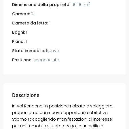
2
Dimensione della proprietà:
60.00 m
Camere:
2
Camere da letto:
1
Bagni:
1
Piano:
1
Stato immobile:
Nuovo
Posizione:
sconosciuto
Descrizione
In Val Rendena, in posizione rialzata e soleggiata,
proponiamo una nuova opportunità abitativa.
Stiamo raccogliendo manifestazioni di interesse
per un immobile situato a Vigo, in un edificio