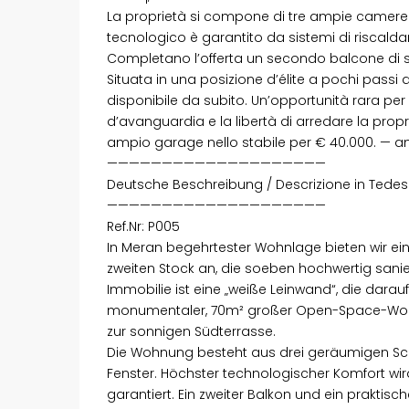
La proprietà si compone di tre ampie camere da
tecnologico è garantito da sistemi di riscal
Completano l’offerta un secondo balcone di se
Situata in una posizione d’élite a pochi passi d
disponibile da subito. Un’opportunità rara per
d’avanguardia e la libertà di arredare la prop
ampio garage nello stabile per € 40.000. — a
————————————————————
Deutsche Beschreibung / Descrizione in Tede
————————————————————
Ref.Nr: P005
In Meran begehrtester Wohnlage bieten wir ei
zweiten Stock an, die soeben hochwertig sanier
Immobilie ist eine „weiße Leinwand“, die darauf
monumentaler, 70m² großer Open-Space-Wohnb
zur sonnigen Südterrasse.
Die Wohnung besteht aus drei geräumigen S
Fenster. Höchster technologischer Komfort wi
garantiert. Ein zweiter Balkon und ein praktis