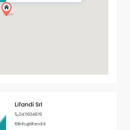
Lifandi Srl
0471934876
info@lifandi.it