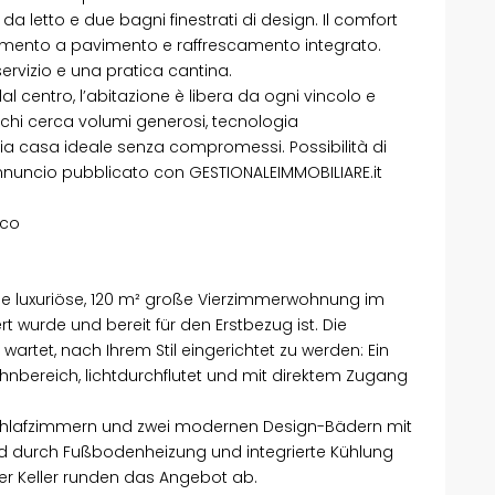
 letto e due bagni finestrati di design. Il comfort
damento a pavimento e raffrescamento integrato.
rvizio e una pratica cantina.
al centro, l’abitazione è libera da ogni vincolo e
 chi cerca volumi generosi, tecnologia
ria casa ideale senza compromessi. Possibilità di
nnuncio pubblicato con GESTIONALEIMMOBILIARE.it
sco
ne luxuriöse, 120 m² große Vierzimmerwohnung im
t wurde und bereit für den Erstbezug ist. Die
 wartet, nach Ihrem Stil eingerichtet zu werden: Ein
ereich, lichtdurchflutet und mit direktem Zugang
chlafzimmern und zwei modernen Design-Bädern mit
rd durch Fußbodenheizung und integrierte Kühlung
cher Keller runden das Angebot ab.