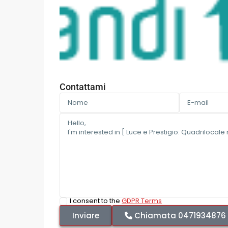
Contattami
I consent to the
GDPR Terms
Chiamata
0471934876