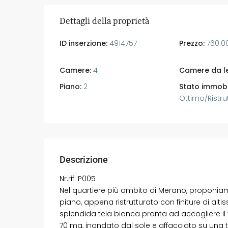
Dettagli della proprietà
ID inserzione:
4914757
Prezzo:
760.0
Camere:
4
Camere da le
Piano:
2
Stato immobi
Ottimo/Ristru
Descrizione
Nr.rif: P005
Nel quartiere più ambito di Merano, proponia
piano, appena ristrutturato con finiture di alt
splendida tela bianca pronta ad accogliere i
70 mq, inondato dal sole e affacciato su una 