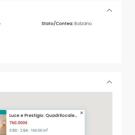
o
Stato/Contea:
Bolzano
Luce e Prestigio: Quadrilocale...
760.000€
2
3 BD
2 BA
160.00 m
·
·