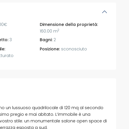
00€
Dimensione della proprietà:
2
160.00 m
tto:
3
Bagni:
2
le:
Posizione:
sconosciuto
tturato
mo un lussuoso quadrilocale di 120 mq al secondo
issimo pregio e mai abitato. L’immobile è una
l vostro stile: un monumentale salone open space di
terrazza esposta a sud.