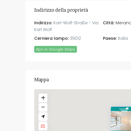
Indirizzo della proprietà
Indirizzo:
Karl-Wolf-Straße - Via
Città:
Meran
Karl Wolf
Cerniera lampo:
39012
Paese:
Italia
Apri in Google Maps
Mappa