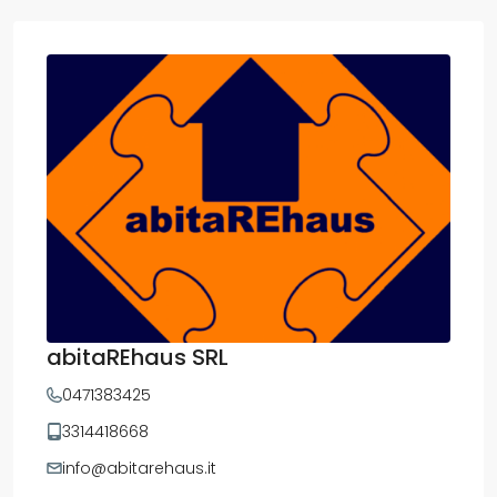
abitaREhaus SRL
0471383425
3314418668
info@abitarehaus.it