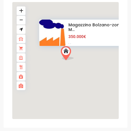
Magazzino Bolzano-zona Gri
M...
350.000€
·
·