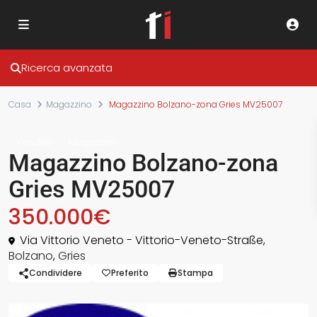
Ricerca avanzata
Casa
Magazzino
Magazzino Bolzano-zona Gries MV25007
Vendita
Magazzino
Magazzino Bolzano-zona
Gries MV25007
350.000€
Via Vittorio Veneto - Vittorio-Veneto-Straße,
Bolzano
,
Gries
Condividere
Preferito
Stampa