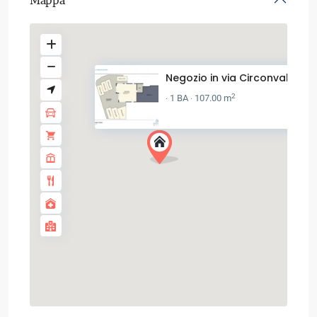
Negozio in via Circonvallazion.
2
1 BA
107.00 m
·
·