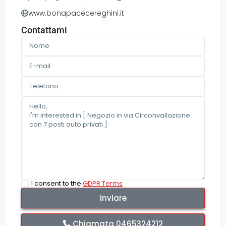
www.bonapacecereghini.it
Contattami
I consent to the
GDPR Terms
Chiamata
0465324212