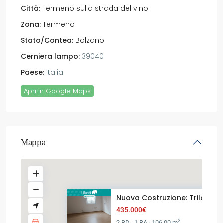
Città:
Termeno sulla strada del vino
Zona:
Termeno
Stato/Contea:
Bolzano
Cerniera lampo:
39040
Paese:
Italia
Apri in Google Maps
Mappa
Nuova Costruzione: Trilocale a
435.000€
2
2 BD
1 BA
106.00 m
·
·