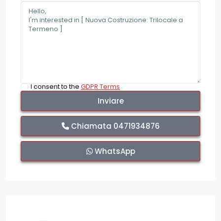
I consent to the
GDPR Terms
Chiamata
0471934876
WhatsApp