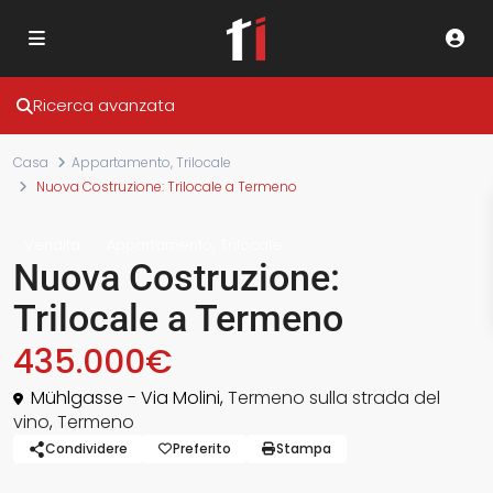
Ricerca avanzata
Casa
Appartamento
,
Trilocale
Nuova Costruzione: Trilocale a Termeno
,
Vendita
Appartamento
Trilocale
Nuova Costruzione:
Trilocale a Termeno
435.000€
Mühlgasse - Via Molini,
Termeno sulla strada del
vino
,
Termeno
Condividere
Preferito
Stampa