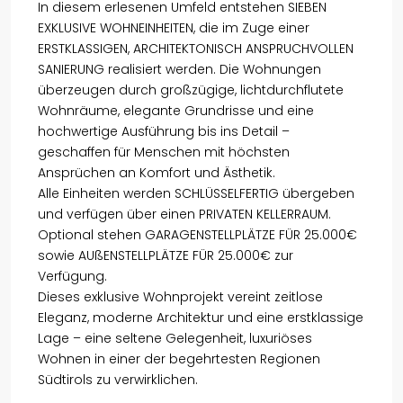
In diesem erlesenen Umfeld entstehen SIEBEN
EXKLUSIVE WOHNEINHEITEN, die im Zuge einer
ERSTKLASSIGEN, ARCHITEKTONISCH ANSPRUCHVOLLEN
SANIERUNG realisiert werden. Die Wohnungen
überzeugen durch großzügige, lichtdurchflutete
Wohnräume, elegante Grundrisse und eine
hochwertige Ausführung bis ins Detail –
geschaffen für Menschen mit höchsten
Ansprüchen an Komfort und Ästhetik.
Alle Einheiten werden SCHLÜSSELFERTIG übergeben
und verfügen über einen PRIVATEN KELLERRAUM.
Optional stehen GARAGENSTELLPLÄTZE FÜR 25.000€
sowie AUßENSTELLPLÄTZE FÜR 25.000€ zur
Verfügung.
Dieses exklusive Wohnprojekt vereint zeitlose
Eleganz, moderne Architektur und eine erstklassige
Lage – eine seltene Gelegenheit, luxuriöses
Wohnen in einer der begehrtesten Regionen
Südtirols zu verwirklichen.