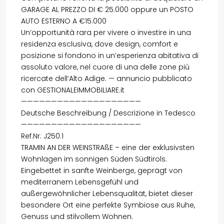
GARAGE AL PREZZO DI € 25.000 oppure un POSTO
AUTO ESTERNO A €15.000
Un’opportunità rara per vivere o investire in una
residenza esclusiva, dove design, comfort e
posizione si fondono in un’esperienza abitativa di
assoluto valore, nel cuore di una delle zone più
ricercate dell’Alto Adige. — annuncio pubblicato
con GESTIONALEIMMOBILIARE.it
————————————————————
Deutsche Beschreibung / Descrizione in Tedesco
————————————————————
Ref.Nr: J250.1
TRAMIN AN DER WEINSTRAßE – eine der exklusivsten
Wohnlagen im sonnigen Süden Südtirols.
Eingebettet in sanfte Weinberge, geprägt von
mediterranem Lebensgefühl und
außergewöhnlicher Lebensqualität, bietet dieser
besondere Ort eine perfekte Symbiose aus Ruhe,
Genuss und stilvollem Wohnen.