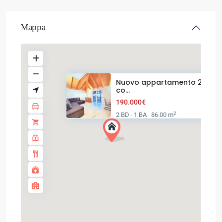
Mappa
Nuovo appartamento 2 stan
co...
190.000€
2
2 BD
1 BA
86.00 m
·
·