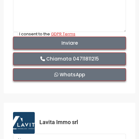
I consent to the
GDPR Terms
Chiamata
04711811215
WhatsApp
Lavita Immo srl