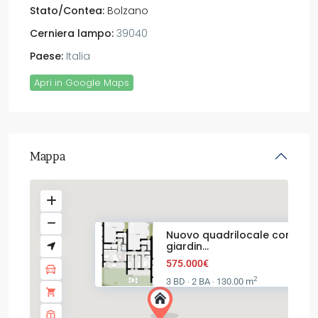
Stato/Contea:
Bolzano
Cerniera lampo:
39040
Paese:
Italia
Apri in Google Maps
Mappa
Nuovo quadrilocale con
giardin...
575.000€
2
3 BD
2 BA
130.00 m
·
·