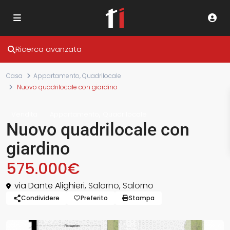
Ricerca avanzata
Casa
Appartamento
,
Quadrilocale
Nuovo quadrilocale con giardino
,
Vendita
Appartamento
Quadrilocale
Nuovo quadrilocale con
giardino
575.000€
via Dante Alighieri,
Salorno
,
Salorno
Condividere
Preferito
Stampa