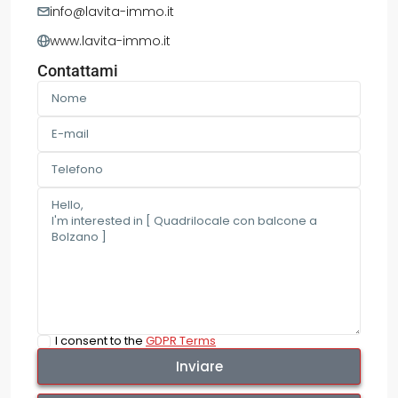
info@lavita-immo.it
www.lavita-immo.it
Contattami
I consent to the
GDPR Terms