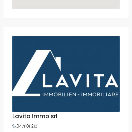
Lavita Immo srl
04711811215