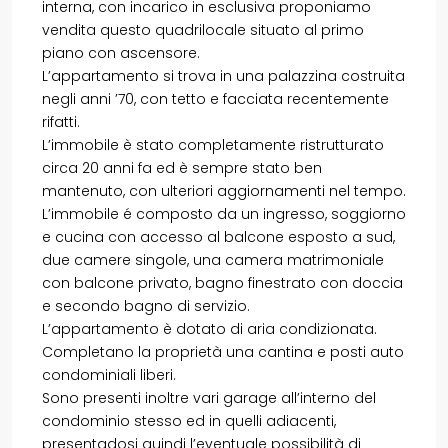
interna, con incarico in esclusiva proponiamo
vendita questo quadrilocale situato al primo
piano con ascensore.
L’appartamento si trova in una palazzina costruita
negli anni ’70, con tetto e facciata recentemente
rifatti.
L’immobile è stato completamente ristrutturato
circa 20 anni fa ed è sempre stato ben
mantenuto, con ulteriori aggiornamenti nel tempo.
L’immobile é composto da un ingresso, soggiorno
e cucina con accesso al balcone esposto a sud,
due camere singole, una camera matrimoniale
con balcone privato, bagno finestrato con doccia
e secondo bagno di servizio.
L’appartamento è dotato di aria condizionata.
Completano la proprietà una cantina e posti auto
condominiali liberi.
Sono presenti inoltre vari garage all’interno del
condominio stesso ed in quelli adiacenti,
presentadosi quindi l’eventuale possibilità di