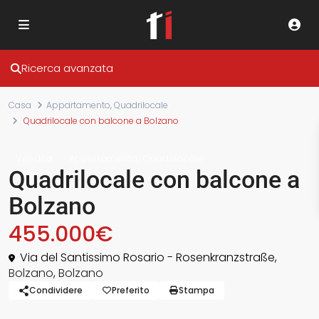
Ricerca avanzata
Casa
Appartamento
,
Quadrilocale
Quadrilocale con balcone a Bolzano
,
Vendita
Appartamento
Quadrilocale
Quadrilocale con balcone a
Bolzano
455.000€
Via del Santissimo Rosario - Rosenkranzstraße,
Bolzano
,
Bolzano
Condividere
Preferito
Stampa