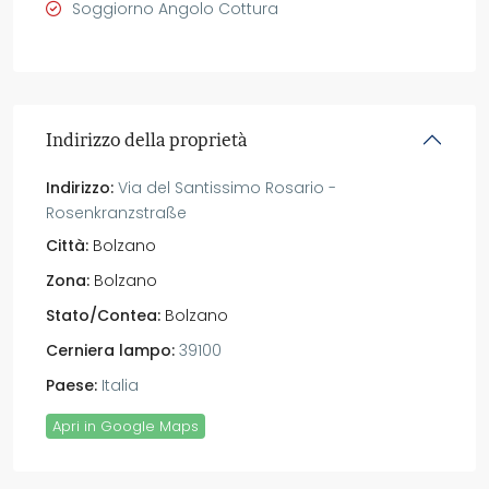
Soggiorno Angolo Cottura
Indirizzo della proprietà
Indirizzo:
Via del Santissimo Rosario -
Rosenkranzstraße
Città:
Bolzano
Zona:
Bolzano
Stato/Contea:
Bolzano
Cerniera lampo:
39100
Paese:
Italia
Apri in Google Maps