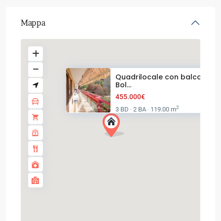
Mappa
Quadrilocale con balcone a
Bol...
455.000€
2
3 BD
2 BA
119.00 m
·
·