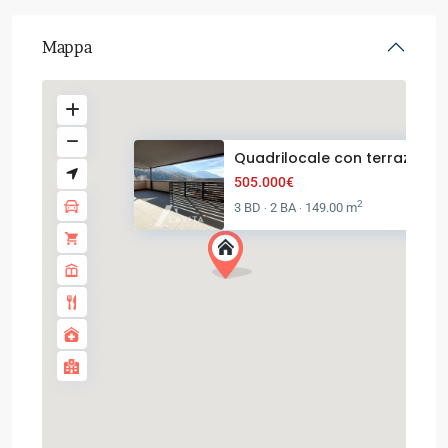
Mappa
Quadrilocale con terrazza e gi
505.000€
2
3 BD
2 BA
149.00 m
·
·