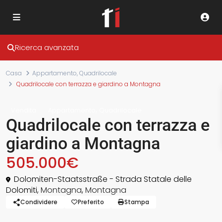
Ricerca avanzata
Casa
Appartamento
,
Quadrilocale
Quadrilocale con terrazza e giardino a Montagna
,
Vendita
Appartamento
Quadrilocale
Quadrilocale con terrazza e
giardino a Montagna
505.000€
Dolomiten-Staatsstraße - Strada Statale delle
Dolomiti,
Montagna
,
Montagna
Condividere
Preferito
Stampa