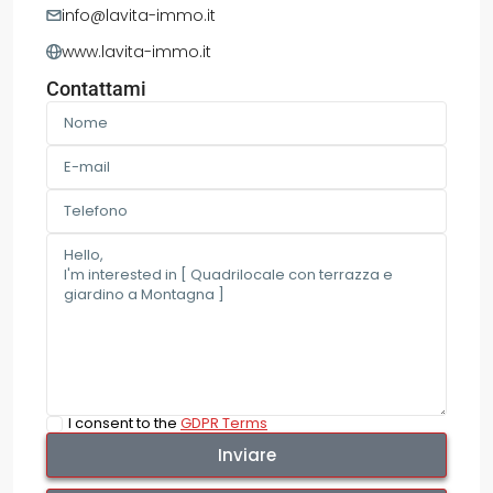
info@lavita-immo.it
www.lavita-immo.it
Contattami
I consent to the
GDPR Terms