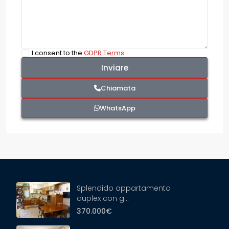
I consent to the
GDPR Terms
Chiamata
WhatsApp
Splendido appartamento
duplex con g...
370.000€