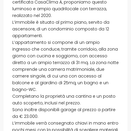
certificata CasaClima A, proponiamo questo
luminoso e ampio quadrilocale con terrazza,
realizzato nel 2020.
L’immobile è situato al primo piano, servito da
ascensore, di un condominio composto da 12
appartamenti.
L’appartamento si compone di un ampio
ingresso che conduce, tramite corridoio, alla zona
giorno con cucina e soggiorno, con accesso
diretto a un ampio terrazzo di 31 mq. La zona notte
comprende una camera matrimoniale, due
camere singole, di cui una con accesso al
balcone e al giardino di 25mq, un bagno e un
bagno-WC.
Completano la proprietà una cantina e un posto
auto scoperto, inclusi nel prezzo.
Sono inoltre disponibili garage al prezzo a partire
da € 23.000.
L’immobile verrà consegnato chiavi in mano entro
pochi mesi, con la possibilità di scegliere materiali