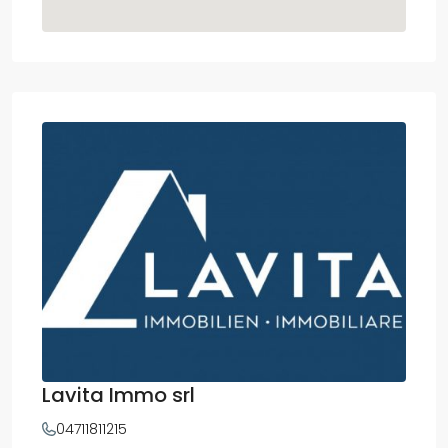
Lavita Immo srl
04711811215