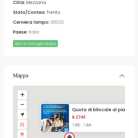
Città:
Mezzana
Stato/Contea:
Trento
Cerniera lampo:
38020
Paese:
Italia
Apri in Google Maps
Mappa
Quota di bilocale al piano 2° .
8.274€
1 BD
1 BA
·
·