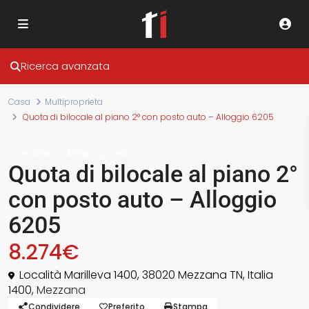
Ricerca avanzata
Casa
Multiproprieta
Quota di bilocale al piano 2° con posto auto – Alloggio 6205
Vendita
Multiproprieta
Quota di bilocale al piano 2°
con posto auto – Alloggio
6205
8.274€
Località Marilleva 1400, 38020 Mezzana TN, Italia
1400,
Mezzana
Condividere
Preferito
Stampa