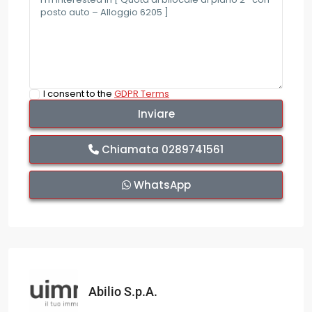
I consent to the
GDPR Terms
Chiamata
0289741561
WhatsApp
Abilio S.p.A.