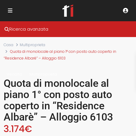
Ricerca avanzata
Casa
Multiproprieta
Quota di monolocale al piano 1° con posto auto coperto in
“Residence Albarè” – Alloggio 6103
Vendita
Multiproprieta
Quota di monolocale al
piano 1° con posto auto
coperto in “Residence
Albarè” – Alloggio 6103
3.174€