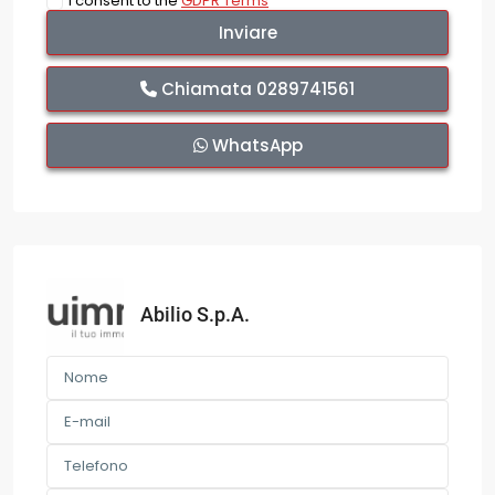
I consent to the
GDPR Terms
Chiamata
0289741561
WhatsApp
Abilio S.p.A.