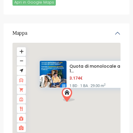
Apri in Google Maps
Mappa
Quota di monolocale al pian
1...
3.174€
2
1 BD
1 BA
29.00 m
·
·