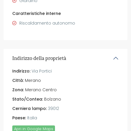
Giardino
Caratteristiche interne
Riscaldamento autonomo
Indirizzo della proprietà
Indirizzo:
Via Portici
Città:
Merano
Zona:
Merano Centro
Stato/Contea:
Bolzano
Cerniera lampo:
39012
Paese:
Italia
Apri in Google Maps