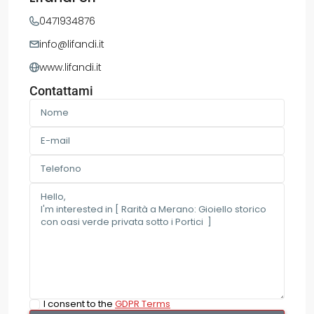
0471934876
info@lifandi.it
www.lifandi.it
Contattami
I consent to the
GDPR Terms