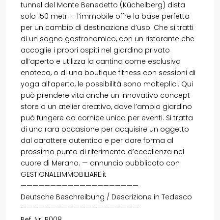
tunnel del Monte Benedetto (Küchelberg) dista
solo 150 metri – l’immobile offre la base perfetta
per un cambio di destinazione d’uso. Che si tratti
di un sogno gastronomico, con un ristorante che
accoglie i propri ospiti nel giardino privato
all’aperto e utilizza la cantina come esclusiva
enoteca, o di una boutique fitness con sessioni di
yoga all’aperto, le possibilità sono molteplici. Qui
può prendere vita anche un innovativo concept
store o un atelier creativo, dove l’ampio giardino
può fungere da cornice unica per eventi. Si tratta
di una rara occasione per acquisire un oggetto
dal carattere autentico e per dare forma al
prossimo punto di riferimento d’eccellenza nel
cuore di Merano. — annuncio pubblicato con
GESTIONALEIMMOBILIARE.it
————————————————————
Deutsche Beschreibung / Descrizione in Tedesco
————————————————————
Ref. Nr: P008