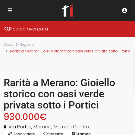
Ricerca avanzata
Casa
Negozio
Rarità a Merano: Gioiello storico con oasi verde privata sotto i Portici
Vendita
Negozio
Rarità a Merano: Gioiello
storico con oasi verde
privata sotto i Portici ️
930.000€
Via Portici,
Merano
,
Merano Centro
Condividere
Preferito
Stampa