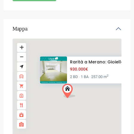
Mappa
Rarità a Merano: Gioiello stor.
930.000€
2
2 BD
1 BA
257.00 m
·
·