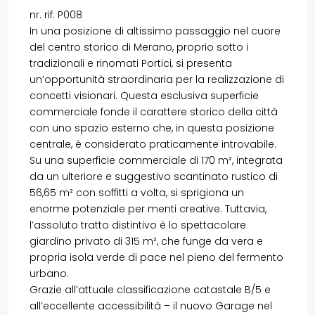
nr. rif: P008
In una posizione di altissimo passaggio nel cuore
del centro storico di Merano, proprio sotto i
tradizionali e rinomati Portici, si presenta
un’opportunità straordinaria per la realizzazione di
concetti visionari. Questa esclusiva superficie
commerciale fonde il carattere storico della città
con uno spazio esterno che, in questa posizione
centrale, è considerato praticamente introvabile.
Su una superficie commerciale di 170 m², integrata
da un ulteriore e suggestivo scantinato rustico di
56,65 m² con soffitti a volta, si sprigiona un
enorme potenziale per menti creative. Tuttavia,
l’assoluto tratto distintivo è lo spettacolare
giardino privato di 315 m², che funge da vera e
propria isola verde di pace nel pieno del fermento
urbano.
Grazie all’attuale classificazione catastale B/5 e
all’eccellente accessibilità – il nuovo Garage nel