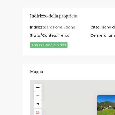
Indirizzo della proprietà
Indirizzo:
Frazione Saone
Città:
Tione d
Stato/Contea:
Trento
Cerniera lam
Apri in Google Maps
Mappa