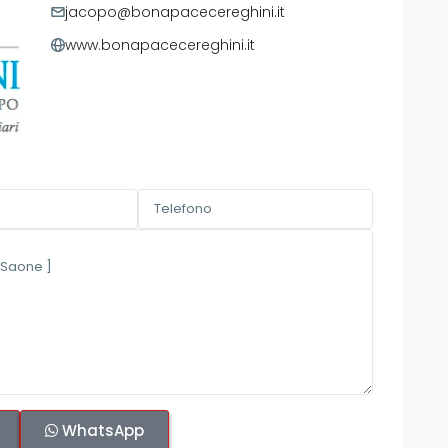
jacopo@bonapacecereghini.it
www.bonapacecereghini.it
WhatsApp