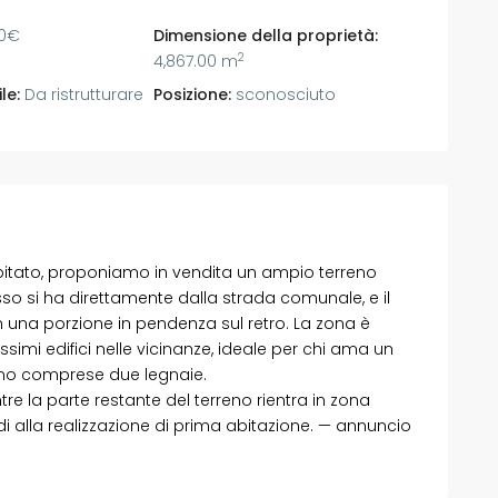
0€
Dimensione della proprietà:
2
4,867.00 m
le:
Da ristrutturare
Posizione:
sconosciuto
’abitato, proponiamo in vendita un ampio terreno
sso si ha direttamente dalla strada comunale, e il
 una porzione in pendenza sul retro. La zona è
ssimi edifici nelle vicinanze, ideale per chi ama un
sono comprese due legnaie.
tre la parte restante del terreno rientra in zona
ndi alla realizzazione di prima abitazione. — annuncio