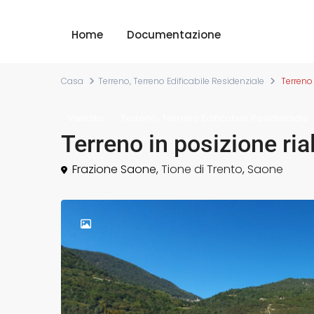
Home
Documentazione
Casa
Terreno
,
Terreno Edificabile Residenziale
Terreno 
,
Vendita
Terreno
Terreno Edificabile Residenziale
Terreno in posizione ri
Frazione Saone,
Tione di Trento
,
Saone