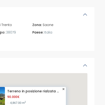
i Trento
Zona:
Saone
po:
38079
Paese:
Italia
Terreno in posizione rialzata ...
90.000€
2
4,867.00 m
·
·