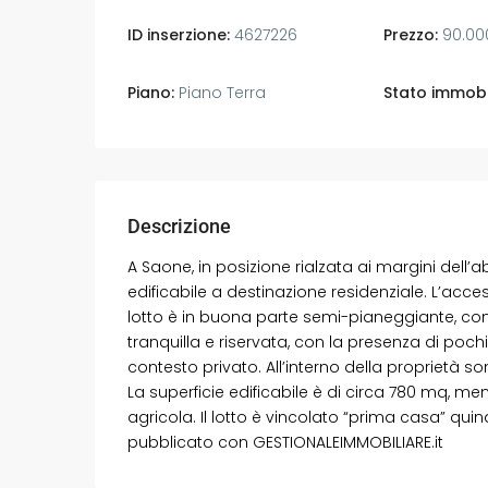
ID inserzione:
4627226
Prezzo:
90.00
Piano:
Piano Terra
Stato immobi
Descrizione
A Saone, in posizione rialzata ai margini dell
edificabile a destinazione residenziale. L’acce
lotto è in buona parte semi-pianeggiante, con
tranquilla e riservata, con la presenza di pochi
contesto privato. All’interno della proprietà 
La superficie edificabile è di circa 780 mq, men
agricola. Il lotto è vincolato “prima casa” qui
pubblicato con GESTIONALEIMMOBILIARE.it