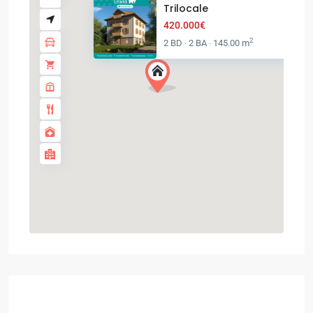
Trilocale
420.000€
2
2 BD
2 BA
145.00 m
·
·