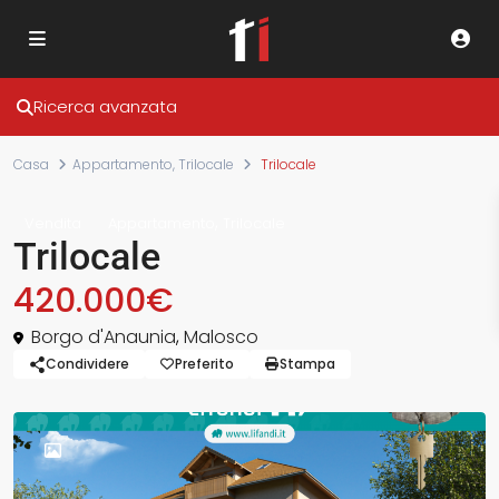
Ricerca avanzata
Casa
Appartamento
,
Trilocale
Trilocale
,
Vendita
Appartamento
Trilocale
Trilocale
420.000€
Borgo d'Anaunia
,
Malosco
Condividere
Preferito
Stampa