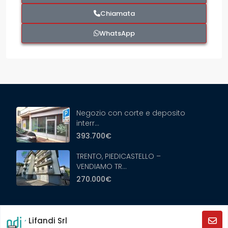
Chiamata
WhatsApp
Negozio con corte e deposito
interr...
393.700€
TRENTO, PIEDICASTELLO –
VENDIAMO TR...
270.000€
Copyright ©2024 Trentinoimmobiliare.it - Tutti i diritti
Lifandi Srl