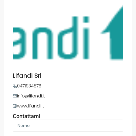
Lifandi Srl
0471934876
info@lifandi.it
www.lifandi.it
Contattami