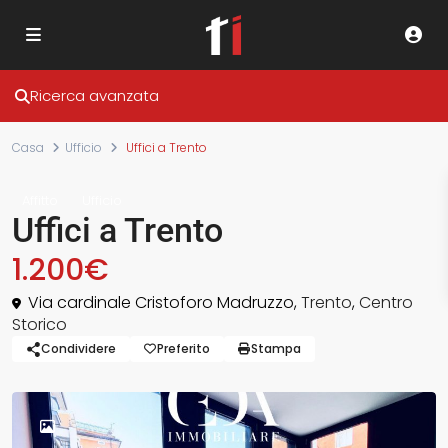
Ricerca avanzata
Casa
Ufficio
Uffici a Trento
Affitto
Ufficio
Uffici a Trento
1.200€
Via cardinale Cristoforo Madruzzo,
Trento
,
Centro
Storico
Condividere
Preferito
Stampa