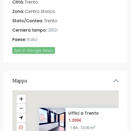
Città:
Trento
Zona:
Centro Storico
Stato/Contea:
Trento
Cerniera lampo:
38121
Paese:
Italia
Apri in Google Maps
Mappa
Uffici a Trento
1.200€
2
1 BA
72.00 m
·
·