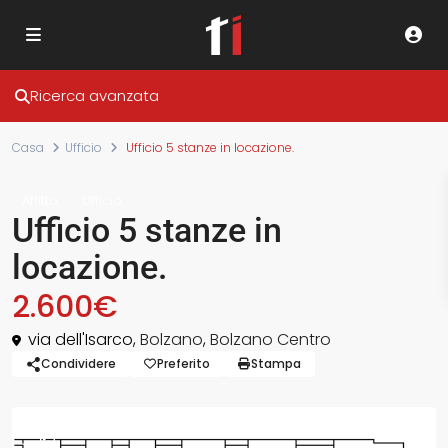
Ricerca avanzata
Casa
Ufficio
Ufficio 5 stanze in locazione.
Affitto
Ufficio
Ufficio 5 stanze in
locazione.
2.600€
via dell'Isarco,
Bolzano
,
Bolzano Centro
Condividere
Preferito
Stampa