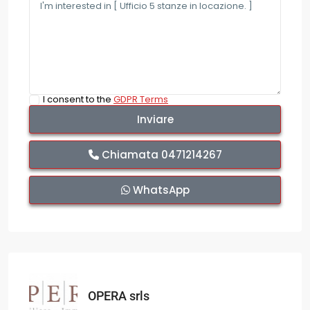
I consent to the
GDPR Terms
Chiamata
0471214267
WhatsApp
OPERA srls