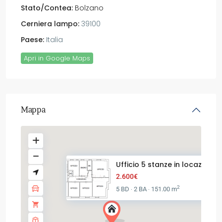
Stato/Contea:
Bolzano
Cerniera lampo:
39100
Paese:
Italia
Apri in Google Maps
Mappa
Ufficio 5 stanze in locazione.
2.600€
2
5 BD
2 BA
151.00 m
·
·