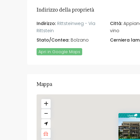
Indirizzo della proprietà
Indirizzo:
Rittsteinweg - Via
Città:
Appiano
Rittstein
vino
Stato/Contea:
Bolzano
Cerniera lam
Apri in Google Maps
Mappa