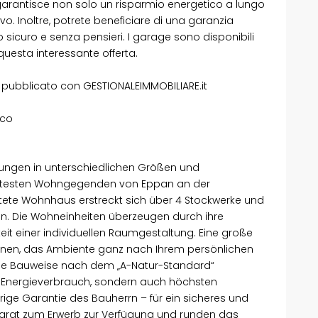
arantisce non solo un risparmio energetico a lungo
. Inoltre, potrete beneficiare di una garanzia
 sicuro e senza pensieri. I garage sono disponibili
esta interessante offerta.
 pubblicato con GESTIONALEIMMOBILIARE.it
sco
ungen in unterschiedlichen Größen und
ertesten Wohngegenden von Eppan an der
htete Wohnhaus erstreckt sich über 4 Stockwerke und
ein. Die Wohneinheiten überzeugen durch ihre
keit einer individuellen Raumgestaltung. Eine große
Ihnen, das Ambiente ganz nach Ihrem persönlichen
 Die Bauweise nach dem „A-Natur-Standard“
 im Energieverbrauch, sondern auch höchsten
ige Garantie des Bauherrn – für ein sicheres und
arat zum Erwerb zur Verfügung und runden das