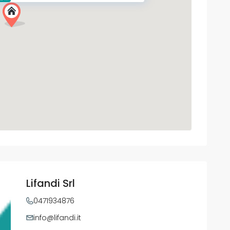
Lifandi Srl
0471934876
info@lifandi.it