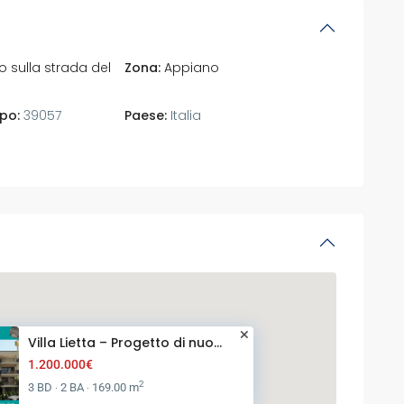
 sulla strada del
Zona:
Appiano
po:
39057
Paese:
Italia
Villa Lietta – Progetto di nuo...
1.200.000€
2
3 BD
2 BA
169.00 m
·
·