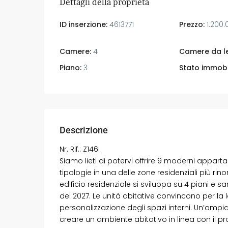
Dettagli della proprietà
ID inserzione:
4613771
Prezzo:
1.200
Camere:
4
Camere da le
Piano:
3
Stato immobi
Descrizione
Nr. Rif.: Z146I
Siamo lieti di potervi offrire 9 moderni appar
tipologie in una delle zone residenziali più rin
edificio residenziale si sviluppa su 4 piani 
del 2027. Le unità abitative convincono per la 
personalizzazione degli spazi interni. Un’ampia
creare un ambiente abitativo in linea con il prop