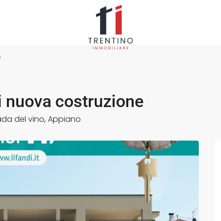
e
di nuova costruzione
ada del vino
,
Appiano