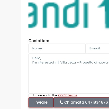
Contattami
I consent to the
GDPR Terms
Chiamata
0471934876