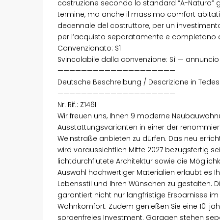
costruzione secondo lo standard “A-Natura” g
termine, ma anche il massimo comfort abitativo
decennale del costruttore, per un investimento
per l’acquisto separatamente e completano qu
Convenzionato: Sì
Svincolabile dalla convenzione: Sì — annuncio
————————————————————
Deutsche Beschreibung / Descrizione in Tede
————————————————————
Nr. Rif.: Z146I
Wir freuen uns, Ihnen 9 moderne Neubauwohn
Ausstattungsvarianten in einer der renommi
Weinstraße anbieten zu dürfen. Das neu erric
wird voraussichtlich Mitte 2027 bezugsfertig s
lichtdurchflutete Architektur sowie die Möglich
Auswahl hochwertiger Materialien erlaubt es 
Lebensstil und Ihren Wünschen zu gestalten.
garantiert nicht nur langfristige Ersparnisse
Wohnkomfort. Zudem genießen Sie eine 10-jähr
sorgenfreies Investment. Garagen stehen sep