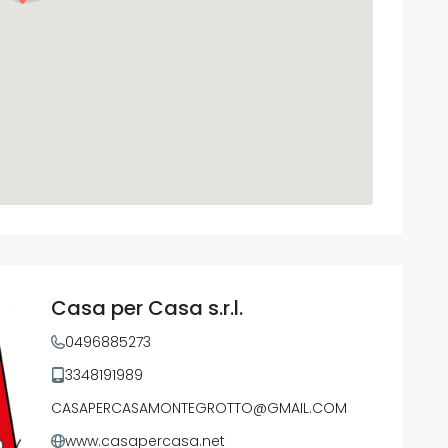
Casa per Casa s.r.l.
0496885273
3348191989
CASAPERCASAMONTEGROTTO@GMAIL.COM
www.casapercasa.net