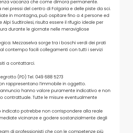
sidenza vacanza che come dimora permanente.
nei pressi del centro di Folgaria e delle piste da sci.
ggiate in montagna, può ospitare fino a 4 persone ed
lpi Sudtirolesi, risulta essere il rifugio ideale per
tura durante le giornate nelle meravigliose
ica: Mezzaselva sorge tra i boschi verdi dei prati
l contempo facili collegamenti con tutti i servizi
iti a contattarci.
tegrotto (PD) Tel. 049 688 5273
non rappresentano l’immobile in oggetto.
te annuncio hanno valore puramente indicativo e non
o contrattuale. Tutte le misure eventualmente
izzo indicato potrebbe non corrispondere alla reale
immediate vicinanze e godere sostanzialmente degli
am di professionisti che con le competenze più