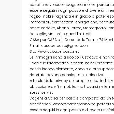
specifiche vi accompagneranno nel percorso d
essere seguiti in ogni passo e di avere un rif
rogito. Inoltre l’agenzia è in grado di poter es
immobiliari, certificazioni energetiche, permu
sono: Padova, Abano Terme, Montegrotto Terme,
Battaglia, Maserà e paesi limitrofi.
CASA per CASA s.r.l Corso delle Terme, 74 Mon
Email: casapercasa@gmail.com
Sito: www.casapercasa.net
Le immagini sono a scopo illustrativo e non r
I dati e le informazioni contenute nel presen
costituiscono elemento, vincolo o presuppost
riportate devono considerarsi indicative.
A tutela della privacy del proprietario, l’indir
ubicazione dell’immobile, ma trovarsi nelle 
stessi servizi.
L’agenzia Casa per casa è composta da un te
specifiche vi accompagneranno nel percorso d
essere seguiti in ogni passo e di avere un rif