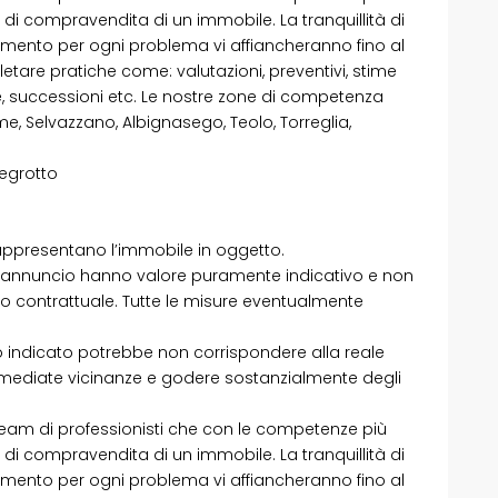
i compravendita di un immobile. La tranquillità di
erimento per ogni problema vi affiancheranno fino al
pletare pratiche come: valutazioni, preventivi, stime
te, successioni etc. Le nostre zone di competenza
 Selvazzano, Albignasego, Teolo, Torreglia,
tegrotto
appresentano l’immobile in oggetto.
te annuncio hanno valore puramente indicativo e non
o contrattuale. Tutte le misure eventualmente
izzo indicato potrebbe non corrispondere alla reale
immediate vicinanze e godere sostanzialmente degli
am di professionisti che con le competenze più
i compravendita di un immobile. La tranquillità di
erimento per ogni problema vi affiancheranno fino al