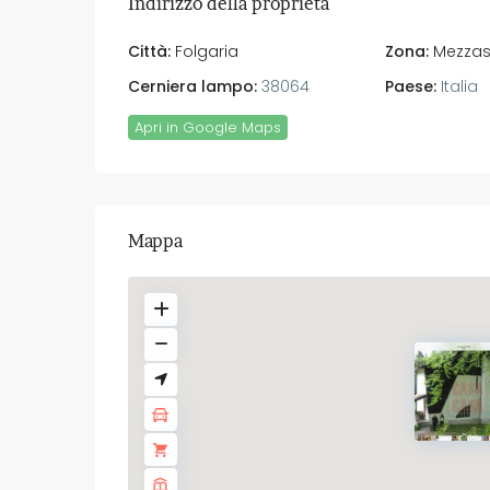
Indirizzo della proprietà
Città:
Folgaria
Zona:
Mezzas
Cerniera lampo:
38064
Paese:
Italia
Apri in Google Maps
Mappa