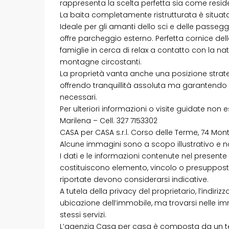
rappresenta la scelta perfetta sia come re
La baita completamente ristrutturata è situata 
Ideale per gli amanti dello sci e delle passe
offre parcheggio esterno. Perfetta cornice delle A
famiglie in cerca di relax a contatto con la na
montagne circostanti.
La proprietà vanta anche una posizione strateg
offrendo tranquillità assoluta ma garantendo a
necessari.
Per ulteriori informazioni o visite guidate non es
Marilena – Cell. 327 7153302
CASA per CASA s.r.l. Corso delle Terme, 74 Mon
Alcune immagini sono a scopo illustrativo e 
I dati e le informazioni contenute nel presen
costituiscono elemento, vincolo o presuppost
riportate devono considerarsi indicative.
A tutela della privacy del proprietario, l’indir
ubicazione dell’immobile, ma trovarsi nelle 
stessi servizi.
L’agenzia Casa per casa è composta da un te