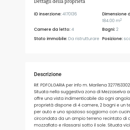
Dettagli della proprietà
ID inserzione:
4170136
Dimensione d
2
184.00 m
Camere da letto:
4
Bagni:
2
Stato immobile:
Da ristrutturare
Posizione:
sco
Descrizione
Rif. PDFOLGARIA per info m. Marilena 3277153302
Situata nella suggestiva zona di Mezzaselva a 
offre una vista indimenticabile da ogni angolo
proprietà dispone di 4 camere, 2 bagni e un te
per auto e uno spazioso soggiorno con cucina, 
circondata da un ampio terreno recintato di 
mozzafiato e rilassarsi sotto il sole. Situata vic