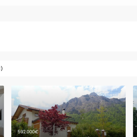
3)
Vendita
592.000€