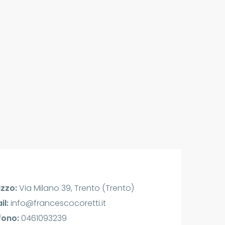
izzo:
Via Milano 39, Trento (Trento)
il:
info@francescocoretti.it
fono:
0461093239