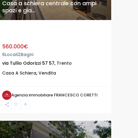
Casa a schiera centrale con ampi
spazi e gia...
Casa a schiera centrale con ampi
spazi e gia...
560.000€
6
Locali
2
Bagni
via Tullio Odorizzi 57 57,
Trento
Casa A Schiera
,
Vendita
Agenzia immobiliare FRANCESCO CORETTI
Affitto