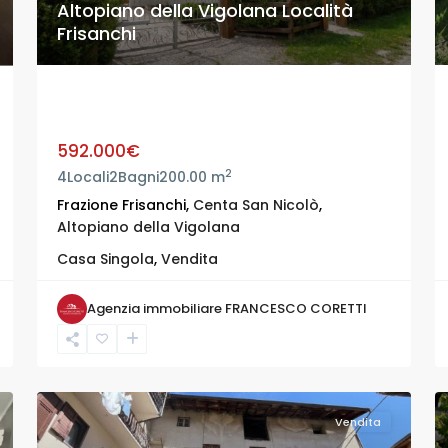
Altopiano della Vigolana Località
Frisanchi
Altopiano della Vigolana Località
Frisanchi
592.000€
2
4
Locali
2
Bagni
200.00 m
Frazione Frisanchi,
Centa San Nicolò
,
Altopiano della Vigolana
Casa Singola
,
Vendita
Agenzia immobiliare FRANCESCO CORETTI
Vendita