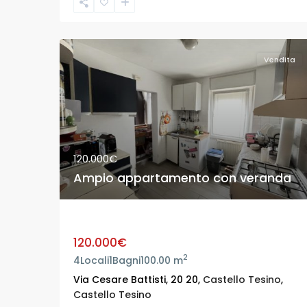
Vendita
120.000€
Ampio appartamento con veranda
Ampio appartamento con veranda
120.000€
2
4
Locali
1
Bagni
100.00 m
Via Cesare Battisti, 20 20,
Castello Tesino
,
Castello Tesino