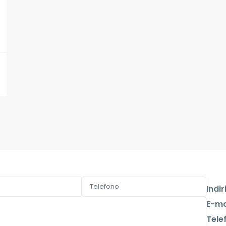
Indir
E-ma
Tele