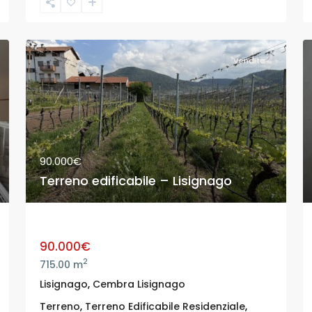
Vendita
90.000€
Terreno edificabile – Lisignago
Terreno edificabile – Lisignago
90.000€
2
715.00 m
Lisignago
,
Cembra Lisignago
Terreno
,
Terreno Edificabile Residenziale
,