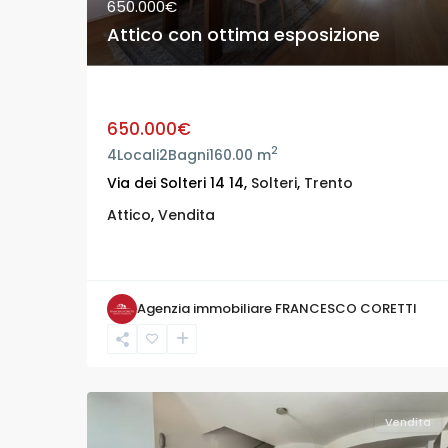
650.000€
Attico con ottima esposizione
Attico con ottima esposizione
650.000€
2
4
Locali
2
Bagni
160.00 m
Via dei Solteri 14 14,
Solteri
,
Trento
Attico
,
Vendita
Agenzia immobiliare FRANCESCO CORETTI
Vendita