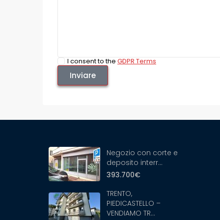
I consent to the
GDPR Terms
Negozio con corte e
deposito interr...
393.700€
TRENTO,
PIEDICASTELLO –
VENDIAMO TR...