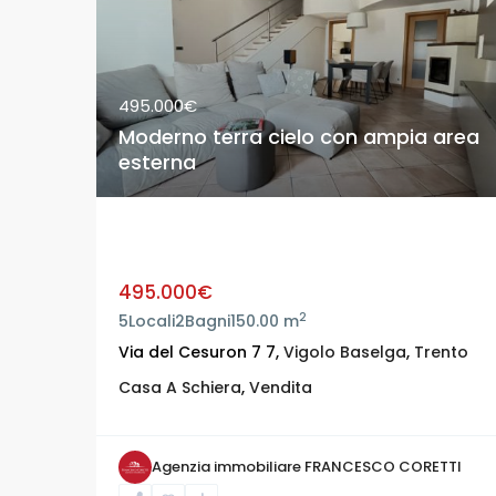
495.000€
Moderno terra cielo con ampia area
esterna
Moderno terra cielo con ampia area
esterna
495.000€
2
5
Locali
2
Bagni
150.00 m
Via del Cesuron 7 7,
Vigolo Baselga
,
Trento
Casa A Schiera
,
Vendita
Agenzia immobiliare FRANCESCO CORETTI