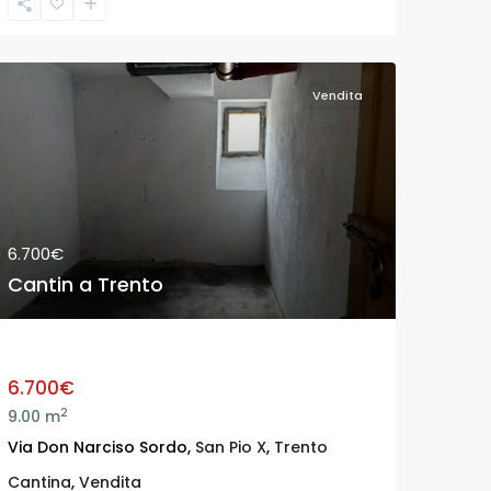
Vendita
6.700€
Cantin a Trento
Cantin a Trento
6.700€
2
9.00 m
Via Don Narciso Sordo,
San Pio X
,
Trento
Cantina
,
Vendita