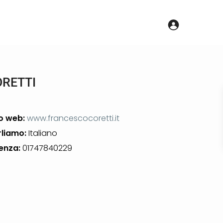
ORETTI
o web:
www.francescocoretti.it
rliamo:
Italiano
enza:
01747840229