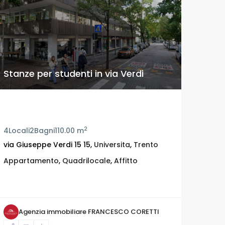
Stanze per studenti in via Verdi
Stanze per studenti in via Verdi
2
4
Locali
2
Bagni
110.00 m
via Giuseppe Verdi 15 15,
Universita
,
Trento
Appartamento
,
Quadrilocale
,
Affitto
Agenzia immobiliare FRANCESCO CORETTI