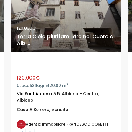
120.000€
Terra Cielo plurifamiliare nel Cuore di
Albi...
Terra Cielo plurifamiliare nel Cuore di
Albi...
120.000€
2
5
Locali
2
Bagni
420.00 m
Via Sant'Antonio 5 5,
Albiano - Centro
,
Albiano
Casa A Schiera
,
Vendita
Agenzia immobiliare FRANCESCO CORETTI