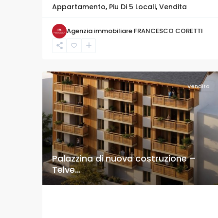
Appartamento
,
Piu Di 5 Locali
,
Vendita
Agenzia immobiliare FRANCESCO CORETTI
Vendita
Palazzina di nuova costruzione –
Telve...
Palazzina di nuova costruzione –
Telve...