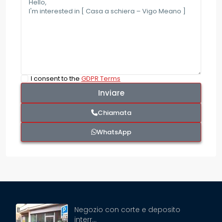
I consent to the
GDPR Terms
Chiamata
WhatsApp
Negozio con corte e deposito
interr...