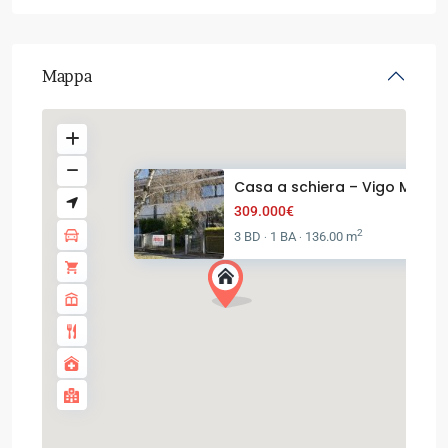
Mappa
Casa a schiera – Vigo Mean
309.000€
2
3 BD
1 BA
136.00 m
·
·