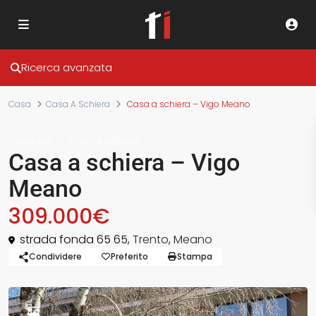
Ricerca avanzata
Casa
Casa A Schiera
Casa a schiera – Vigo Meano
Vendita
Casa A Schiera
Casa a schiera – Vigo
Meano
309.000€
strada fonda 65 65,
Trento
,
Meano
Condividere
Preferito
Stampa