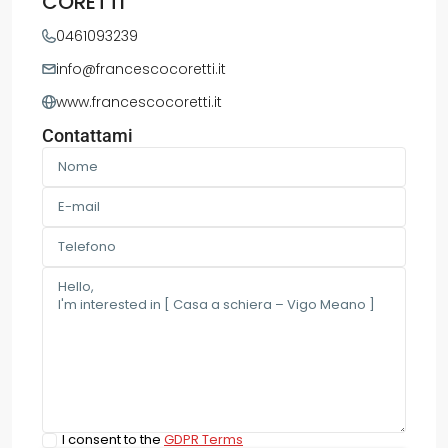
CORETTI
0461093239
info@francescocoretti.it
www.francescocoretti.it
Contattami
I consent to the
GDPR Terms